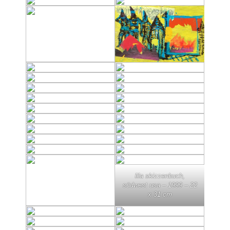
lila skizzenbuch,
südwest usa – 1999 – 22
x 31 cm