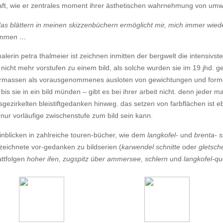
ft, wie er zentrales moment ihrer ästhetischen wahrnehmung von umwe
s blättern in meinen skizzenbüchern ermöglicht mir, mich immer wied
immen …
malerin petra thalmeier ist zeichnen inmitten der bergwelt die intensivs
 nicht mehr vorstufen zu einem bild, als solche wurden sie im 19.jhd. 
rmassen als vorausgenommenes ausloten von gewichtungen und formen
bis sie in ein bild münden – gibt es bei ihrer arbeit nicht. denn jeder
gezirkelten bleistiftgedanken hinweg. das setzen von farbflächen ist e
 nur vorläufige zwischenstufe zum bild sein kann.
nblicken in zahlreiche touren-bücher, wie dem
langkofel-
und
brenta- 
eichnete vor-gedanken zu bildserien (
karwendel schnitte
oder
gletsch
attfolgen
hoher ifen, zugspitz über ammersee, schlern
und
langkofel-qu