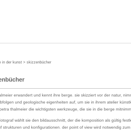
 in der kunst
>
skizzenbücher
enbücher
almeier erwandert und kennt ihre berge. sie skizziert vor der natur, nimm
folgen und geologische eigenheiten auf, um sie in ihrem atelier küns
 petra thalmeier die wichtigsten werkzeuge, die sie in die berge mitnimm
fotograf wählt sie den bildausschnitt, der die komposition als gültig festl
f strukturen und konfigurationen. der point of view wird notwendig zu