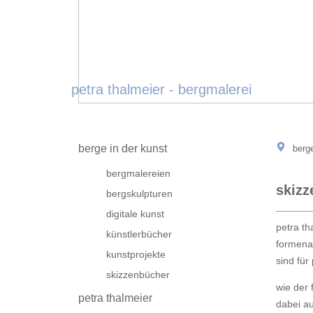
petra thalmeier - bergmalerei
berge in der kunst
berge
bergmalereien
skizz
bergskulpturen
digitale kunst
petra th
künstlerbücher
formenab
kunstprojekte
sind für
skizzenbücher
wie der 
petra thalmeier
dabei au