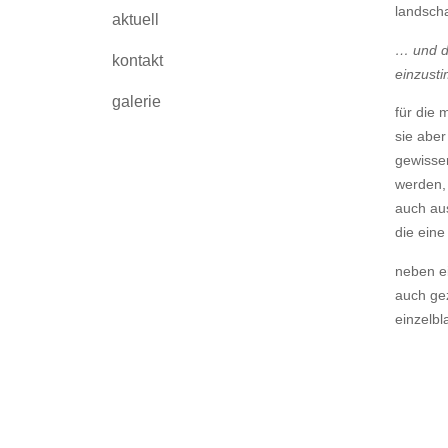
landscha
aktuell
… und da
kontakt
einzust
galerie
für die 
sie aber
gewisse
werden, 
auch aus
die eine
neben ei
auch gez
einzelbl