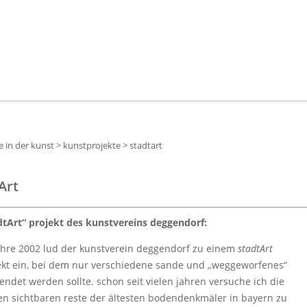
e in der kunst
>
kunstprojekte
>
stadtart
Art
dtArt“ projekt des kunstvereins deggendorf:
ahre 2002 lud der kunstverein deggendorf zu einem
stadtArt
ekt ein, bei dem nur verschiedene sande und „weggeworfenes“
endet werden sollte. schon seit vielen jahren versuche ich die
ten sichtbaren reste der ältesten bodendenkmäler in bayern zu