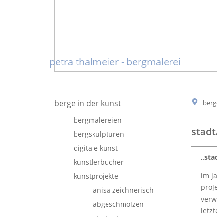
petra thalmeier - bergmalerei
berge in der kunst
berg
bergmalereien
stadt
bergskulpturen
digitale kunst
„sta
künstlerbücher
im j
kunstprojekte
proj
anisa zeichnerisch
verw
abgeschmolzen
letz