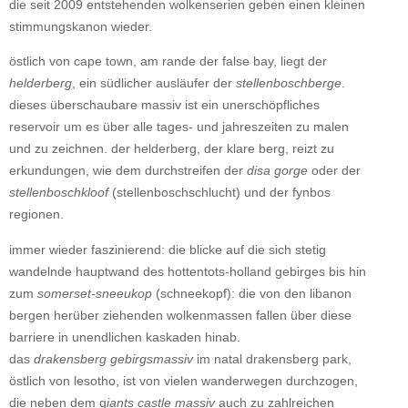
die seit 2009 entstehenden wolkenserien geben einen kleinen
stimmungskanon wieder.
östlich von cape town, am rande der false bay, liegt der
helderberg
, ein südlicher ausläufer der
stellenboschberge
.
dieses überschaubare massiv ist ein unerschöpfliches
reservoir um es über alle tages- und jahreszeiten zu malen
und zu zeichnen. der helderberg, der klare berg, reizt zu
erkundungen, wie dem durchstreifen der
disa gorge
oder der
stellenboschkloof
(stellenboschschlucht) und der fynbos
regionen.
immer wieder faszinierend: die blicke auf die sich stetig
wandelnde hauptwand des hottentots-holland gebirges bis hin
zum
somerset-sneeukop
(schneekopf): die von den libanon
bergen herüber ziehenden wolkenmassen fallen über diese
barriere in unendlichen kaskaden hinab.
das
drakensberg gebirgsmassiv
im natal drakensberg park,
östlich von lesotho, ist von vielen wanderwegen durchzogen,
die neben dem g
iants castle massiv
auch zu zahlreichen